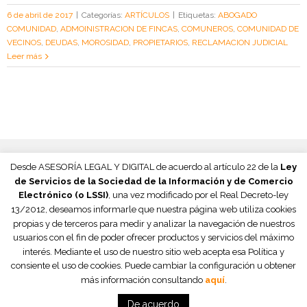
6 de abril de 2017
|
Categorías:
ARTÍCULOS
|
Etiquetas:
ABOGADO
COMUNIDAD
,
ADMOINISTRACION DE FINCAS
,
COMUNEROS
,
COMUNIDAD DE
VECINOS
,
DEUDAS
,
MOROSIDAD
,
PROPIETARIOS
,
RECLAMACION JUDICIAL
Leer más
Desde ASESORÍA LEGAL Y DIGITAL de acuerdo al artículo 22 de la
Ley
de Servicios de la Sociedad de la Información y de Comercio
Electrónico (o LSSI)
, una vez modificado por el Real Decreto-ley
13/2012, deseamos informarle que nuestra página web utiliza cookies
propias y de terceros para medir y analizar la navegación de nuestros
usuarios con el fin de poder ofrecer productos y servicios del máximo
interés. Mediante el uso de nuestro sitio web acepta esa Política y
consiente el uso de cookies. Puede cambiar la configuración u obtener
más información consultando
aquí
.
© 2015
Asesoría Legal y Digital S.C.
|
Términos legales y condiciones
|
Propiedad Intelectual
De acuerdo