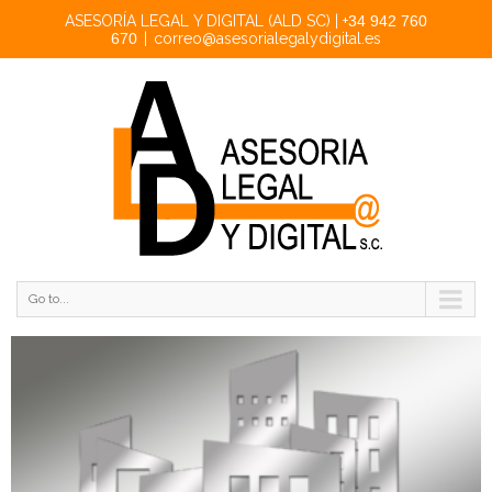
ASESORÍA LEGAL Y DIGITAL (ALD SC) | +
34 942 760
670
|
correo@asesorialegalydigital.es
Go to...