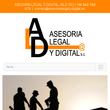
ASESORÍA LEGAL Y DIGITAL (ALD SC) | +
34 942 760
670
|
correo@asesorialegalydigital.es
Go to...