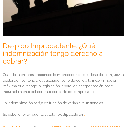
Despido Improcedente: ¿Qué
indemnización tengo derecho a
cobrar?
Cuando la empresa reconoce la improcedencia del despido, o un juez la
declara en sentencia, el trabajador tiene derecho a la indemnización
máxima que recoge la legislación laboral en compensación por el
incumplimiento del contrato por parte del empresario.
La indemnización se fija en función de varias circunstancias:
Se debe tener en cuenta el salario estipulado en
[…]