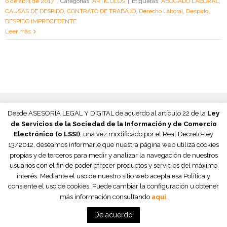
6 de abril de 2017
|
Categorías:
ARTÍCULOS
|
Etiquetas:
ABOGADO LABORAL
,
CAUSAS DE DESPIDO
,
CONTRATO DE TRABAJO
,
Derecho Laboral
,
Despido
,
DESPIDO IMPROCEDENTE
Leer más
Desde ASESORÍA LEGAL Y DIGITAL de acuerdo al artículo 22 de la
Ley
de Servicios de la Sociedad de la Información y de Comercio
Electrónico (o LSSI)
, una vez modificado por el Real Decreto-ley
13/2012, deseamos informarle que nuestra página web utiliza cookies
propias y de terceros para medir y analizar la navegación de nuestros
usuarios con el fin de poder ofrecer productos y servicios del máximo
interés. Mediante el uso de nuestro sitio web acepta esa Política y
consiente el uso de cookies. Puede cambiar la configuración u obtener
más información consultando
aquí
.
© 2015
Asesoría Legal y Digital S.C.
|
Términos legales y condiciones
|
Propiedad Intelectual
De acuerdo